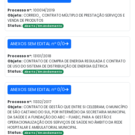
Processo nº:
100014/2019
Objeto:
CORREIO_ CONTRATO MÚLTIPLO DE PRESTAÇÃO SERVIÇOS E
VENDA DE PRODUTOS
Status:
Aberto / Em Andamento
ANEXOS SEM EDITAL nº 0/0
Processo nº:
13101/2018
Objeto:
CONTRATO DE COMPRA DE ENERGIA REGULADA E CONTRATO
DE USO DO SISTEMA DE DISTRIBUIÇÃO DE ENERGIA ELÉTRICA
Status:
Aberto / Em Andamento
ANEXOS SEM EDITAL nº 0/0
Processo nº:
11332/2017
Objeto:
CONTRATO DE GESTÃO QUE ENTRE SI CELEBRAM, O MUNICÍPIO
DE SÃO CAETANO DO SUL, POR INTERMÉDIO DA SECRETARIA MUNICIPAL
DA SAÚDE E A FUNDAÇÃO DO ABC - FUABC, PARA A GESTÃO E
OPERACIONALIZAÇÃO DOS SERVIÇOS DE SAÚDE NO ÂMBITO DA REDE
HOSPITALAR E AMBULATORIAL MUNICIPAL.
Status:
Aberto / Em Andamento