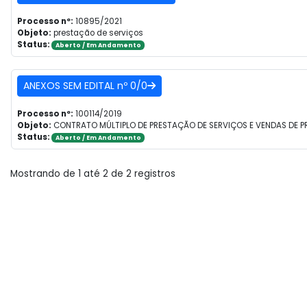
Processo nº:
10895/2021
Objeto:
prestação de serviços
Status:
Aberto / Em Andamento
ANEXOS SEM EDITAL nº 0/0
Processo nº:
100114/2019
Objeto:
CONTRATO MÚLTIPLO DE PRESTAÇÃO DE SERVIÇOS E VENDAS DE 
Status:
Aberto / Em Andamento
Mostrando de 1 até 2 de 2 registros