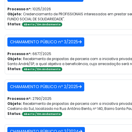
Processo nº:
1025/2026
Objeto:
Credenciamento de PROFISSIONAIS interessados em prestar ser
FUNDO SOCIAL DE SOLIDARIEDADE".
Status:
Aberto / Em Andamento
CHAMAMENTO PÚBLICO nº 3/2025
Processo nº:
6677/2025
Objeto:
Recebimento de propostas de parceria com a iniciativa privada
Santo André/SP, a qual objetiva a beneficência, cuja arrecadação será
Status:
Aberto / Em Andamento
CHAMAMENTO PÚBLICO nº 2/2025
Processo nº:
2790/2025
Objeto:
Recebimento de propostas de parceria com a iniciativa privada
Caetano do Sul, localizado na Rua Antônio Bento, nº 140, Bairro Santa Pau
Status:
Aberto / Em Andamento
CHAMAMENTO PÚBLICO nº 2/2024